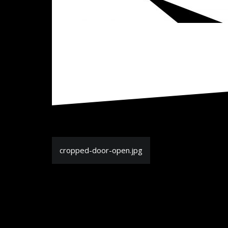
Navigation
cropped-door-open.jpg
de
l’article