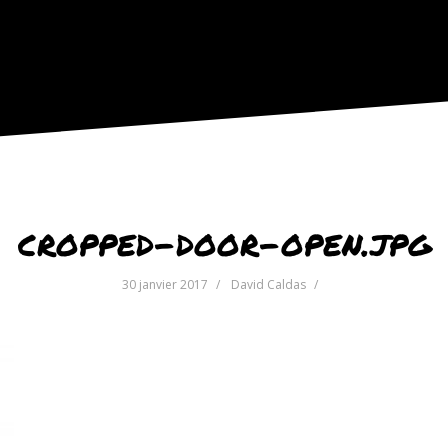
cropped-door-open.jpg
30 janvier 2017
David Caldas