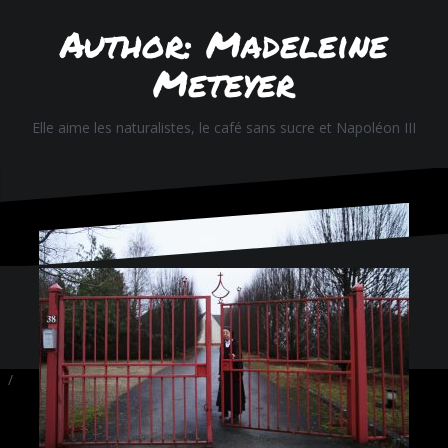
Author: Madeleine
Meteyer
Elle aime les naturalistes, le café sans sucre et Napoléon III
Fièrement propulsé par WordPress
|
Thème
Oblique
par
Themeisle