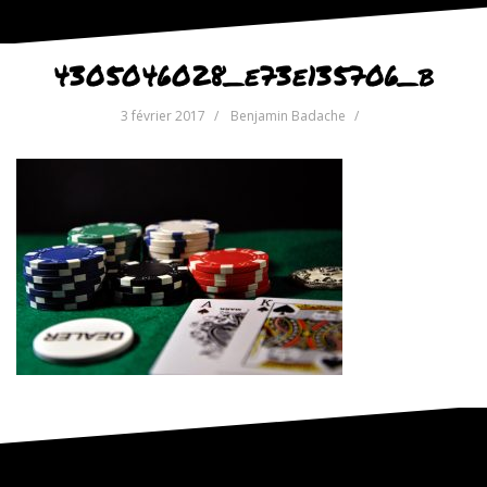
4305046028_e73e135706_b
3 février 2017
Benjamin Badache